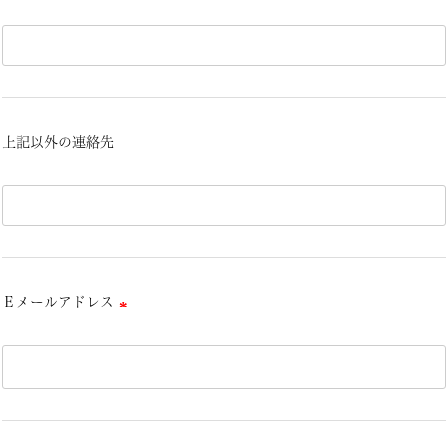
(必
須)
上記以外の連絡先
Ｅメールアドレス
(必
須)