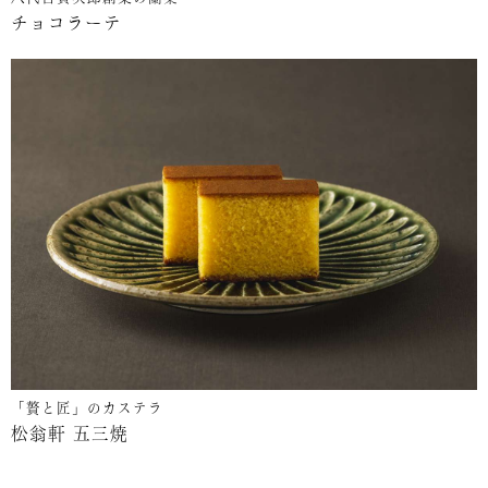
チョコラーテ
「贅と匠」のカステラ
松翁軒 五三焼