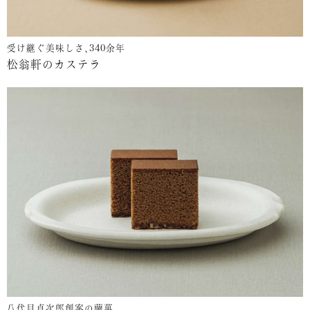
受け継ぐ美味しさ､340余年
松翁軒のカステラ
八代目貞次郎創案の蘭菓