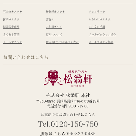
五三焼カステラ
松翁軒カステラ
チョコラーテ
抹茶カステラ
詰合せ
かわいいカステラ
期間限定商品
ご利用ガイド
ご注文の手順
よくある質問
熨斗について
メールが届かない場合
メールマガジン
特定商取引法に基づく表示
メールマガジン解除
お問い合わせはこちら
株式会社 松翁軒 本社
〒850-0874 長崎県長崎市魚の町3番19号
電話受付時間 9:30～17:00
お電話でのお問い合わせはこちら
Tel.0120-150-750
携帯はこちら
095-822-0485