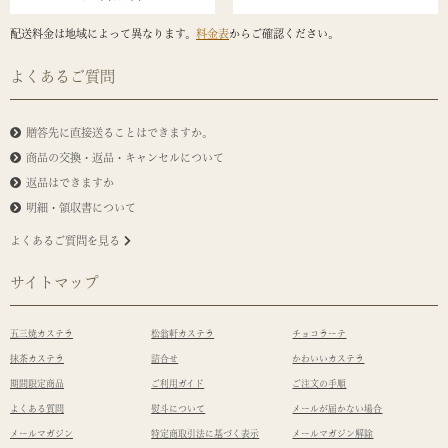
配送料金は地域によって異なります。
料金表
からご確認ください。
よくあるご質問
贈答先に直接送ることはできますか。
商品の交換・返品・キャンセルについて
返品はできますか
明細・領収書について
よくあるご質問を見る
サイトマップ
五三焼カステラ
松翁軒カステラ
チョコラーテ
抹茶カステラ
詰合せ
かわいいカステラ
期間限定商品
ご利用ガイド
ご注文の手順
よくある質問
熨斗について
メールが届かない場合
メールマガジン
特定商取引法に基づく表示
メールマガジン解除