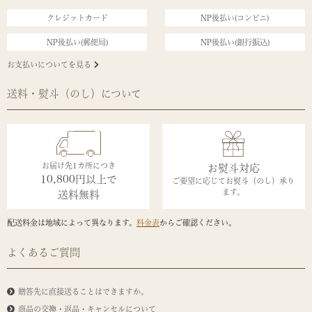
クレジットカード
NP後払い(コンビニ)
NP後払い(郵便局)
NP後払い(銀行振込)
お支払いについてを見る
送料・熨斗（のし）について
お届け先1カ所につき
お熨斗対応
10,800円以上で
ご要望に応じてお熨斗（のし）承り
ます。
送料無料
配送料金は地域によって異なります。
料金表
からご確認ください。
よくあるご質問
贈答先に直接送ることはできますか。
商品の交換・返品・キャンセルについて