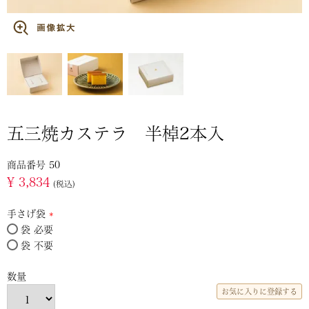
五三焼カステラ 半棹2本入
商品番号
50
¥
3,834
税込
手さげ袋
袋 必要
(必
袋 不要
須)
お気に入りに登録する