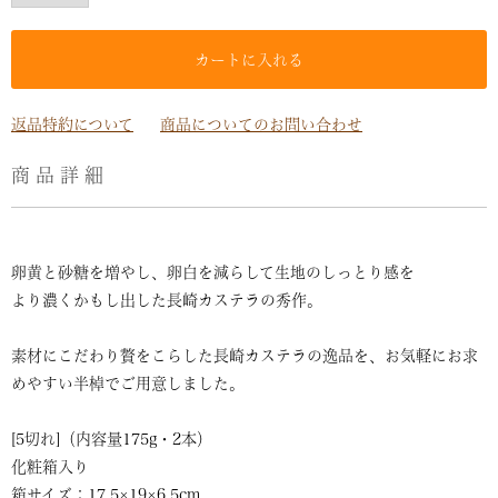
カートに入れる
返品特約について
商品についてのお問い合わせ
商品詳細
卵黄と砂糖を増やし、卵白を減らして生地のしっとり感を
より濃くかもし出した長崎カステラの秀作。
素材にこだわり贅をこらした長崎カステラの逸品を、お気軽にお求
めやすい半棹でご用意しました。
[5切れ]（内容量175g・2本）
化粧箱入り
箱サイズ：17.5×19×6.5cm