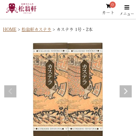
0
カート
HOME
松翁軒カステラ
カステラ 1号・2本