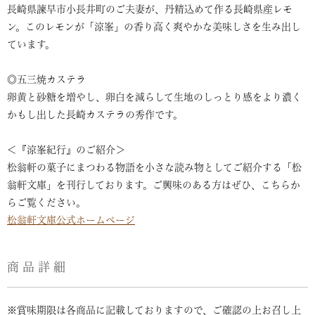
長崎県諫早市小長井町のご夫妻が、丹精込めて作る長崎県産レモ
ン。このレモンが「涼峯」の香り高く爽やかな美味しさを生み出し
ています。
◎五三焼カステラ
卵黄と砂糖を増やし、卵白を減らして生地のしっとり感をより濃く
かもし出した長崎カステラの秀作です。
＜『涼峯紀行』のご紹介＞
松翁軒の菓子にまつわる物語を小さな読み物としてご紹介する「松
翁軒文庫」を刊行しております。ご興味のある方はぜひ、こちらか
らご覧ください。
松翁軒文庫公式ホームページ
商品詳細
※賞味期限は各商品に記載しておりますので、ご確認の上お召し上