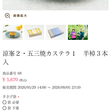
涼峯２・五三焼カステラ１ 半棹３本
入
商品番号
68
¥
5,670
税込
販売期間
2026/05/29 14:00
〜
2026/09/05 23:59
手さげ袋
袋 必要
(必
袋 不要
須)