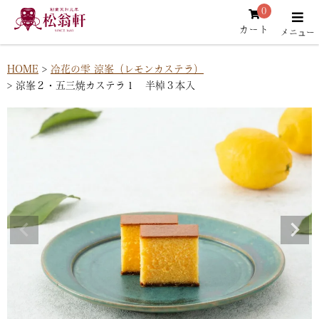
0
カート
HOME
冷花の雫 涼峯（レモンカステラ）
涼峯２・五三焼カステラ１ 半棹３本入