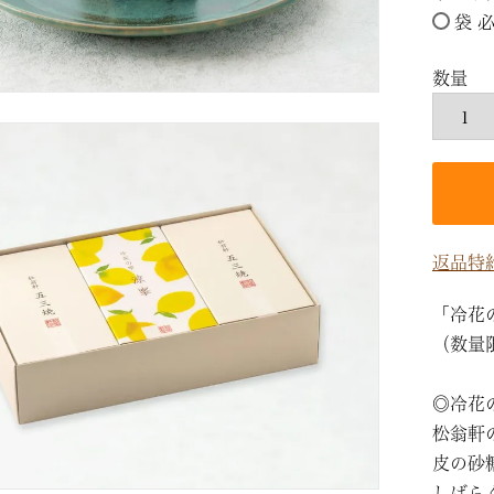
袋 
返品特
「冷花
（数量
◎冷花
松翁軒
皮の砂
しばら