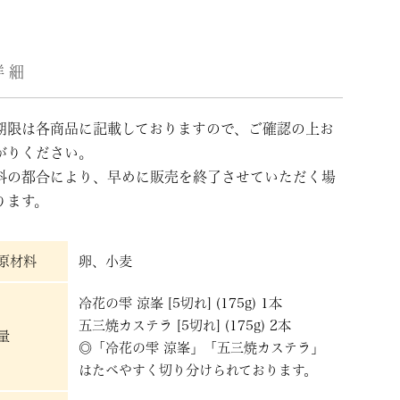
詳細
期限は各商品に記載しておりますので、ご確認の上お
がりください。
料の都合により、早めに販売を終了させていただく場
ります。
原材料
卵、小麦
冷花の雫 涼峯 [5切れ] (175g) 1本
五三焼カステラ [5切れ] (175g) 2本
量
◎「冷花の雫 涼峯」「五三焼カステラ」
はたべやすく切り分けられております。