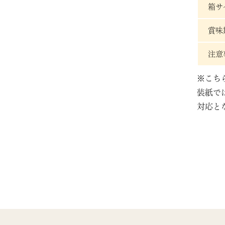
箱サ
賞味
注意
※こち
装紙で
対応と