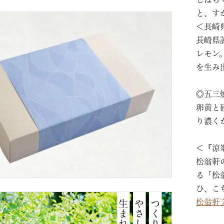
と、す
＜長崎
長崎県
レモン
を生み
◎五三
卵黄と
り濃く
＜『涼
松翁軒
る「松
ひ、こ
松翁軒