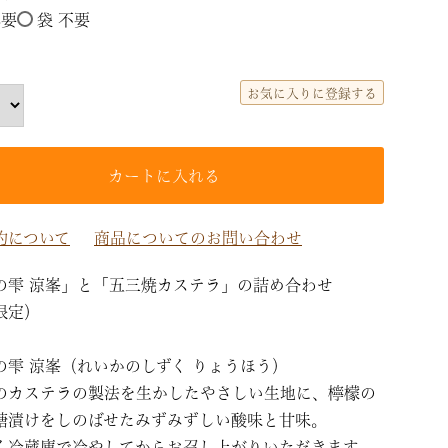
必要
袋 不要
(必
須)
お気に入りに登録する
カートに入れる
約について
商品についてのお問い合わせ
の雫 涼峯」と「五三焼カステラ」の詰め合わせ
限定）
の雫 涼峯（れいかのしずく りょうほう）
のカステラの製法を生かしたやさしい生地に、檸檬の
糖漬けをしのばせたみずみずしい酸味と甘味。
く冷蔵庫で冷やしてからお召し上がりいただきます