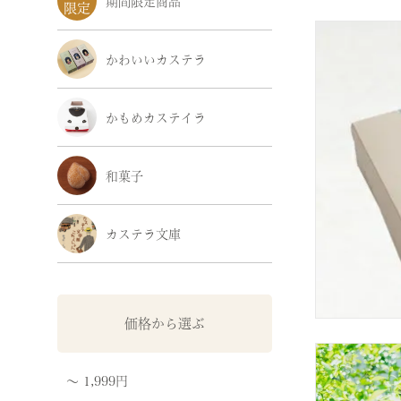
期間限定商品
かわいいカステラ
かもめカステイラ
和菓子
カステラ文庫
価格から選ぶ
〜 1,999円