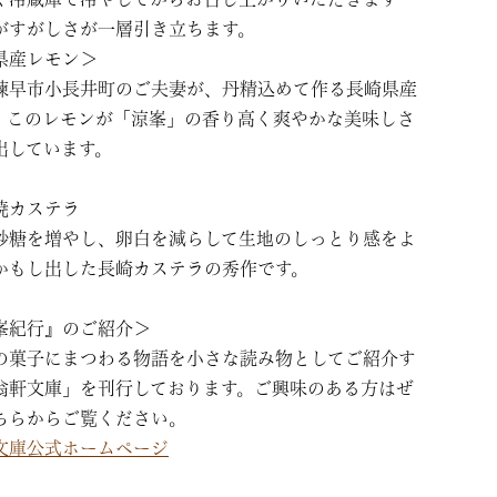
がすがしさが一層引き立ちます。
県産レモン＞
諫早市小長井町のご夫妻が、丹精込めて作る長崎県産
。このレモンが「涼峯」の香り高く爽やかな美味しさ
出しています。
焼カステラ
砂糖を増やし、卵白を減らして生地のしっとり感をよ
かもし出した長崎カステラの秀作です。
峯紀行』のご紹介＞
の菓子にまつわる物語を小さな読み物としてご紹介す
翁軒文庫」を刊行しております。ご興味のある方はぜ
ちらからご覧ください。
文庫公式ホームページ