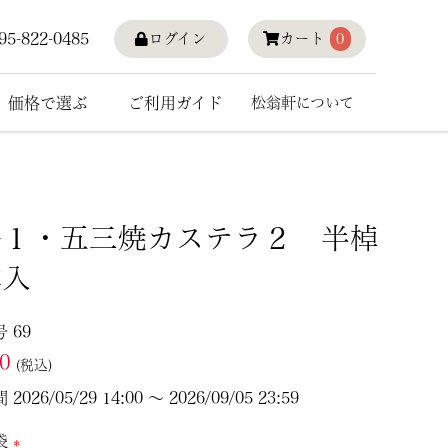
95-822-0485
ログイン
カート
0
価格で選ぶ
ご利用ガイド
松翁軒について
峯１・五三焼カステラ２ 半棹
本入
号
69
70
税込
間
2026/05/29 14:00
〜
2026/09/05 23:59
袋