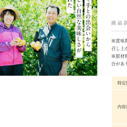
商品
※賞味
召し上
※原材
合があ
特定
内容