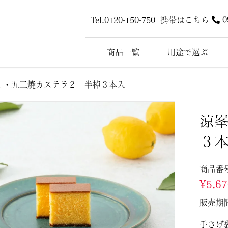
携帯はこちら
0
Tel.0120-150-750
商品一覧
用途で選ぶ
１・五三焼カステラ２ 半棹３本入
涼
３
商品番
¥
5,6
販売期
手さげ