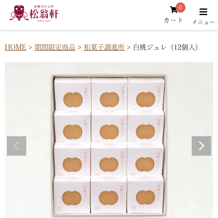
0
カート
HOME
期間限定商品
和菓子調進所
白桃ジュレ（12個入）