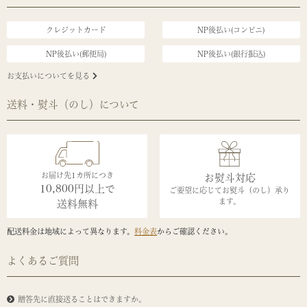
クレジットカード
NP後払い(コンビニ)
NP後払い(郵便局)
NP後払い(銀行振込)
お支払いについてを見る
送料・熨斗（のし）について
お届け先1カ所につき
お熨斗対応
10,800円以上で
ご要望に応じてお熨斗（のし）承り
ます。
送料無料
配送料金は地域によって異なります。
料金表
からご確認ください。
よくあるご質問
贈答先に直接送ることはできますか。