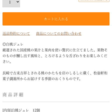
カートに入れる
返品特約について
商品についてのお問い合わせ
◎白桃ジュレ
厳選された国産桃の果汁と果肉を使い贅沢に仕立てました。果物そ
のものが醸し出す風味と、とろけるような舌ざわりをお楽しみくだ
さい。
長崎で古来吉祥とされる桃のかたちを店のしるしに戴く、松翁軒和
菓子調進所からお届けする季節のおくりものです。
商品詳細
[内容]白桃ジュレ 12個