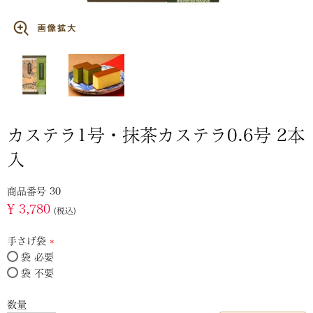
カステラ1号・抹茶カステラ0.6号 2本
入
商品番号
30
¥
3,780
税込
手さげ袋
袋 必要
(必
袋 不要
須)