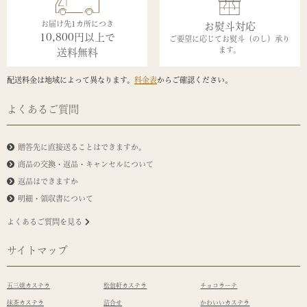
お届け先1カ所につき
お熨斗対応
10,800円以上で
ご要望に応じてお熨斗（のし）承り
ます。
送料無料
配送料金は地域によって異なります。
料金表
からご確認ください。
よくあるご質問
贈答先に直接送ることはできますか。
商品の交換・返品・キャンセルについて
返品はできますか
明細・領収書について
よくあるご質問を見る
サイトマップ
五三焼カステラ
松翁軒カステラ
チョコラーテ
抹茶カステラ
詰合せ
かわいいカステラ