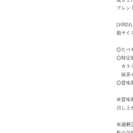
ブレン
[10
箱サイズ
◎たべ
◎特定
カステ
抹茶カ
◎賞味
※賞味
召し上
※過剰
枚の包