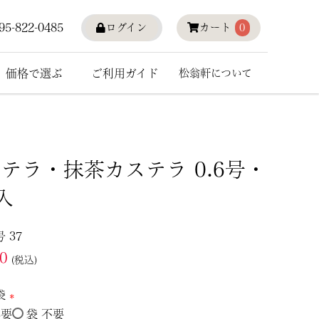
95-822-0485
ログイン
カート
0
価格で選ぶ
ご利用ガイド
松翁軒について
テラ・抹茶カステラ 0.6号・
入
号
37
70
税込
袋
必要
袋 不要