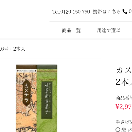
携帯はこちら
0
Tel.0120-150-750
商品一覧
用途で選ぶ
.6号・2本入
カス
2本
商品番
¥
2,9
手さげ
袋 