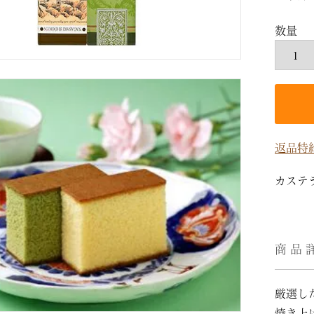
返品特
カステ
商品
厳選し
焼き上