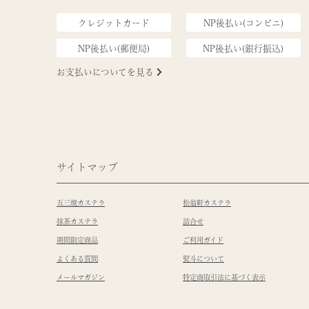
クレジットカード
NP後払い(コンビニ)
NP後払い(郵便局)
NP後払い(銀行振込)
お支払いについてを見る
サイトマップ
五三焼カステラ
松翁軒カステラ
抹茶カステラ
詰合せ
期間限定商品
ご利用ガイド
よくある質問
熨斗について
メールマガジン
特定商取引法に基づく表示