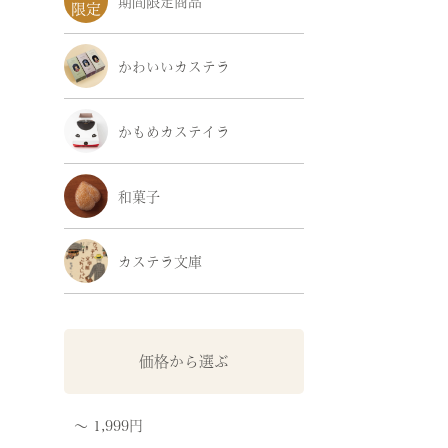
期間限定商品
かわいいカステラ
かもめカステイラ
和菓子
カステラ文庫
価格から選ぶ
〜 1,999円