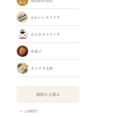
期間限定商品
かわいいカステラ
かもめカステイラ
和菓子
カステラ文庫
価格から選ぶ
〜 1,999円