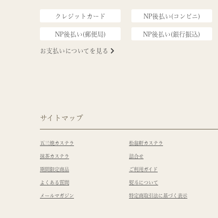
クレジットカード
NP後払い(コンビニ)
NP後払い(郵便局)
NP後払い(銀行振込)
お支払いについてを見る
サイトマップ
五三焼カステラ
松翁軒カステラ
抹茶カステラ
詰合せ
期間限定商品
ご利用ガイド
よくある質問
熨斗について
メールマガジン
特定商取引法に基づく表示