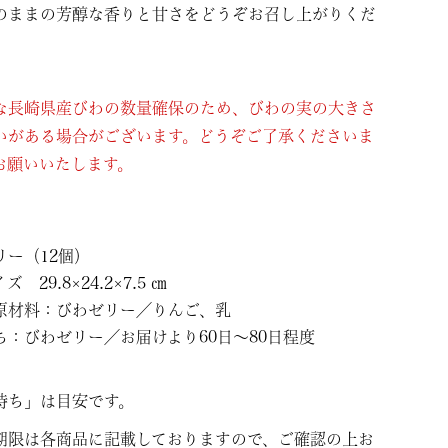
のままの芳醇な香りと甘さをどうぞお召し上がりくだ
な長崎県産びわの数量確保のため、びわの実の大きさ
いがある場合がございます。どうぞご了承くださいま
お願いいたします。
リー（12個）
 29.8×24.2×7.5 ㎝
原材料：びわゼリー／りんご、乳
ち：びわゼリー／お届けより60日～80日程度
持ち」は目安です。
期限は各商品に記載しておりますので、ご確認の上お