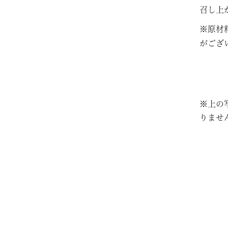
召し上
※原材
がござ
※上の
りませ