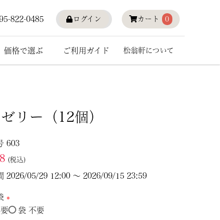
95-822-0485
ログイン
カート
0
価格で選ぶ
ご利用ガイド
松翁軒について
ゼリー（12個）
号
603
58
税込
間
2026/05/29 12:00
〜
2026/09/15 23:59
袋
必要
袋 不要
(必