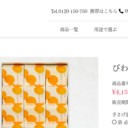
携帯はこちら
0
Tel.0120-150-750
商品一覧
用途で選ぶ
びわ
商品番
¥
4,1
販売期
手さげ
袋 