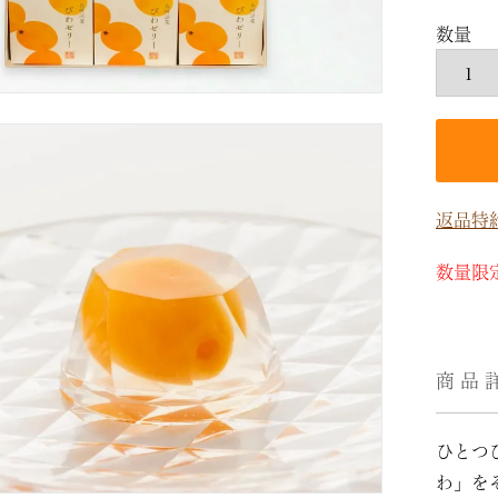
返品特
数量限
商品
ひとつ
わ」を