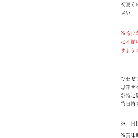
初夏そ
さい。
※希少
に不揃
すよう
びわゼ
◎箱サイズ
◎特定
◎日持
※「日
※賞味