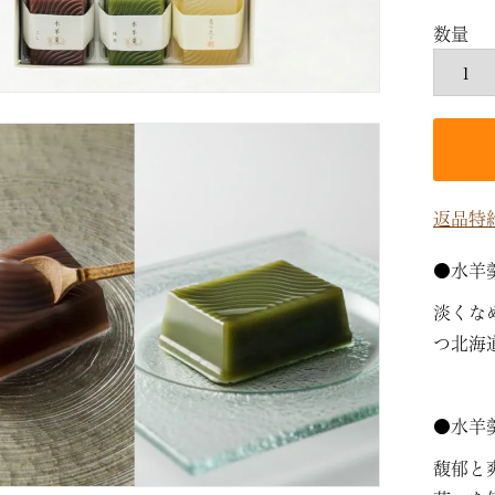
返品特
●水羊
淡くな
つ北海
●水羊
馥郁と