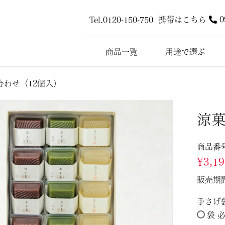
携帯はこちら
0
Tel.0120-150-750
商品一覧
用途で選ぶ
合わせ（12個入）
涼菓
商品番
¥
3,1
販売期
手さげ
袋 