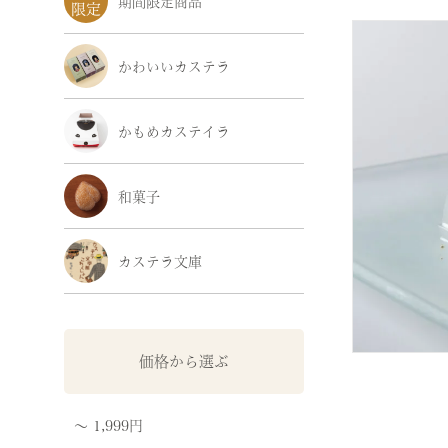
期間限定商品
かわいいカステラ
かもめカステイラ
和菓子
カステラ文庫
価格から選ぶ
〜 1,999円