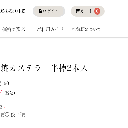
95-822-0485
ログイン
カート
0
価格で選ぶ
ご利用ガイド
松翁軒について
三焼カステラ 半棹2本入
号
50
34
税込
袋
必要
袋 不要
(必
須)