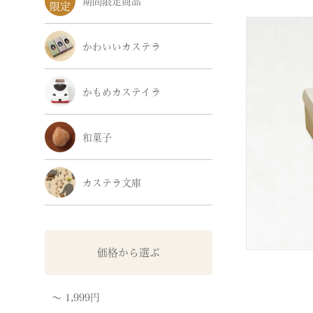
期間限定商品
かわいいカステラ
かもめカステイラ
和菓子
カステラ文庫
価格から選ぶ
〜 1,999円