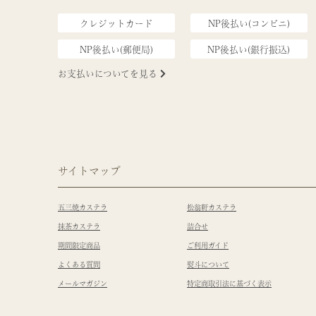
クレジットカード
NP後払い(コンビニ)
NP後払い(郵便局)
NP後払い(銀行振込)
お支払いについてを見る
サイトマップ
五三焼カステラ
松翁軒カステラ
抹茶カステラ
詰合せ
期間限定商品
ご利用ガイド
よくある質問
熨斗について
メールマガジン
特定商取引法に基づく表示