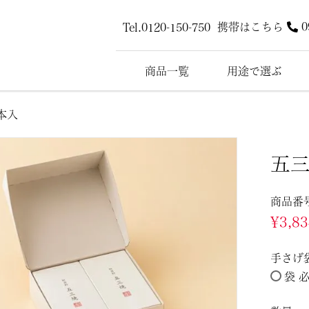
携帯はこちら
0
Tel.0120-150-750
商品一覧
用途で選ぶ
本入
五
商品番
¥
3,8
手さげ
袋 