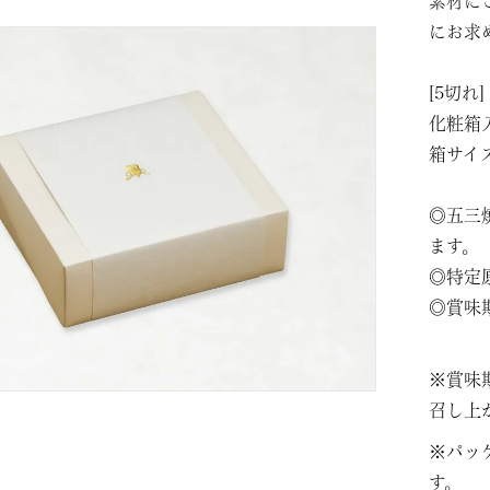
素材に
にお求
[5切れ
化粧箱
箱サイズ：
◎五三
ます。
◎特定
◎賞味
※賞味
召し上
※パッ
す。