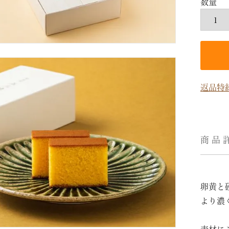
返品特
商品
卵黄と
より濃