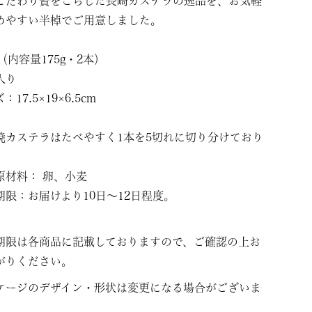
こだわり贅をこらした長崎カステラの逸品を、お気軽
めやすい半棹でご用意しました。
]（内容量175g・2本）
入り
17.5×19×6.5cm
焼カステラはたべやすく1本を5切れに切り分けており
原材料： 卵、小麦
期限：お届けより10日～12日程度。
期限は各商品に記載しておりますので、ご確認の上お
がりください。
ケージのデザイン・形状は変更になる場合がございま