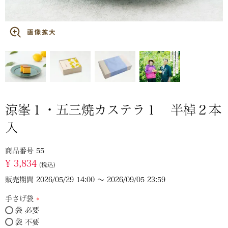
涼峯１・五三焼カステラ１ 半棹２本
入
商品番号
55
¥
3,834
税込
販売期間
2026/05/29 14:00
〜
2026/09/05 23:59
手さげ袋
袋 必要
(必
袋 不要
須)