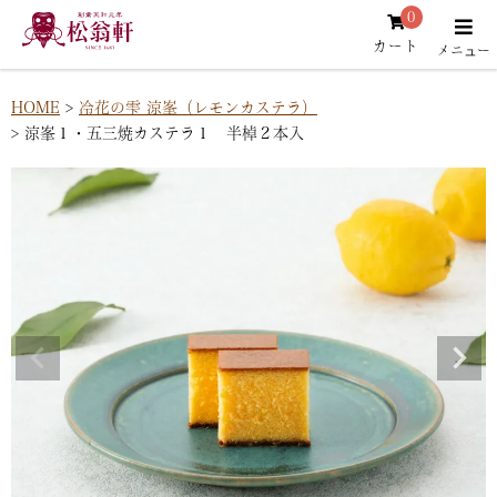
0
カート
HOME
冷花の雫 涼峯（レモンカステラ）
涼峯１・五三焼カステラ１ 半棹２本入