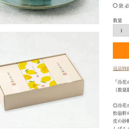
袋 
返品特
「冷花
（数量
◎冷花
松翁軒
皮の砂
しばら