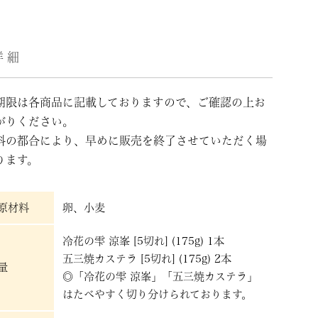
詳細
期限は各商品に記載しておりますので、ご確認の上お
がりください。
料の都合により、早めに販売を終了させていただく場
ります。
原材料
卵、小麦
冷花の雫 涼峯 [5切れ] (175g) 1本
五三焼カステラ [5切れ] (175g) 2本
量
◎「冷花の雫 涼峯」「五三焼カステラ」
はたべやすく切り分けられております。