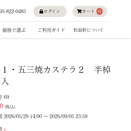
95-822-0485
ログイン
カート
0
価格で選ぶ
ご利用ガイド
松翁軒について
峯１・五三焼カステラ２ 半棹
本入
号
69
70
税込
間
2026/05/29 14:00
〜
2026/09/05 23:59
袋