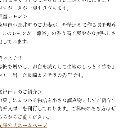
がすがしさが一層引き立ちます。
県産レモン＞
諫早市小長井町のご夫妻が、丹精込めて作る長崎県産
。このレモンが「涼峯」の香り高く爽やかな美味しさ
出しています。
焼カステラ
砂糖を増やし、卵白を減らして生地のしっとり感をよ
かもし出した長崎カステラの秀作です。
峯紀行』のご紹介＞
の菓子にまつわる物語を小さな読み物としてご紹介す
翁軒文庫」を刊行しております。ご興味のある方はぜ
ちらからご覧ください。
文庫公式ホームページ