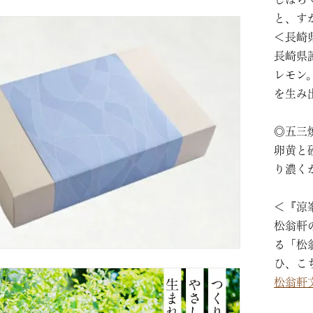
と、す
＜長崎
長崎県
レモン
を生み
◎五三
卵黄と
り濃く
＜『涼
松翁軒
る「松
ひ、こ
松翁軒