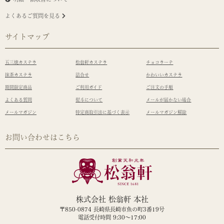
よくあるご質問を見る
サイトマップ
五三焼カステラ
松翁軒カステラ
チョコラーテ
抹茶カステラ
詰合せ
かわいいカステラ
期間限定商品
ご利用ガイド
ご注文の手順
よくある質問
熨斗について
メールが届かない場合
メールマガジン
特定商取引法に基づく表示
メールマガジン解除
お問い合わせはこちら
株式会社 松翁軒 本社
〒850-0874 長崎県長崎市魚の町3番19号
電話受付時間 9:30～17:00