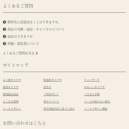
よくあるご質問
贈答先に直接送ることはできますか。
商品の交換・返品・キャンセルについて
返品はできますか
明細・領収書について
よくあるご質問を見る
サイトマップ
五三焼カステラ
松翁軒カステラ
チョコラーテ
抹茶カステラ
詰合せ
かわいいカステラ
期間限定商品
ご利用ガイド
ご注文の手順
よくある質問
熨斗について
メールが届かない場合
メールマガジン
特定商取引法に基づく表示
メールマガジン解除
お問い合わせはこちら