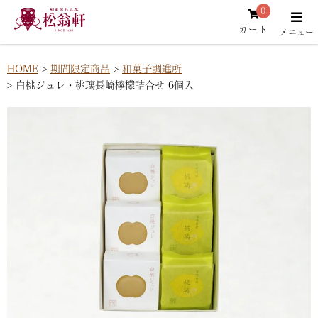
0
カート
HOME
期間限定商品
和菓子調進所
白桃ジュレ・桃璃長崎檸檬詰合せ 6個入