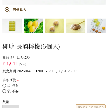
桃璃 長崎檸檬(6個入)
商品番号
LTOR06
¥
1,641
税込
販売期間
2026/04/11 0:00
〜
2026/08/31 23:59
手さげ袋
袋 必要
(必
袋 不要
須)
お気に入りに登録する