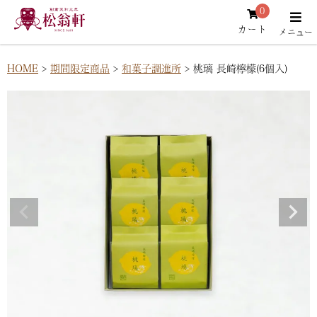
0
カート
HOME
期間限定商品
和菓子調進所
桃璃 長崎檸檬(6個入)