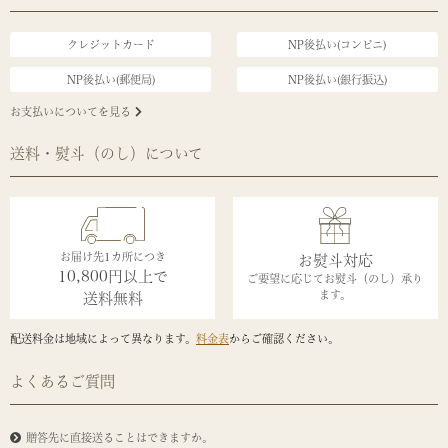
クレジットカード
NP後払い(コンビニ)
NP後払い(郵便局)
NP後払い(銀行振込)
お支払いについてを見る
送料・熨斗（のし）について
お届け先1カ所につき
お熨斗対応
10,800円以上で
ご要望に応じてお熨斗（のし）承り
ます。
送料無料
配送料金は地域によって異なります。
料金表
からご確認ください。
よくあるご質問
贈答先に直接送ることはできますか。