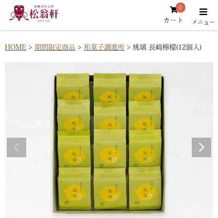
0
カート
HOME
期間限定商品
和菓子調進所
桃璃 長崎檸檬(12個入)