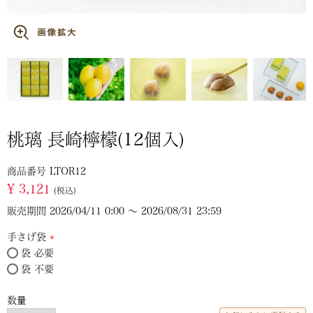
桃璃 長崎檸檬(12個入)
商品番号
LTOR12
¥
3,121
税込
販売期間
2026/04/11 0:00
〜
2026/08/31 23:59
手さげ袋
袋 必要
(必
袋 不要
須)