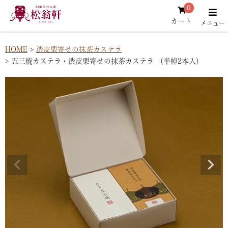
0
カート
HOME
渋皮栗寄せの抹茶カステラ
五三焼カステラ・渋皮栗寄せの抹茶カステラ （半棹2本入）