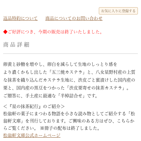
お気に入りに登録する
返品特約について
商品についてのお問い合わせ
◆ご好評につき、今期の販売は終了いたしました。
商品詳細
卵黄と砂糖を増やし、卵白を減らして生地のしっとり感を
より濃くかもし出した「五三焼カステラ」と、八女星野村産の上質
な抹茶を織り込んだカステラ生地に、渋皮ごと蜜漬けした国内産の
栗と、国内産の黒豆をつかった「渋皮栗寄せの抹茶カステラ」。
ご贈答に、手土産に最適な「半棹詰合せ」です。
＜『星の抹茶紀行』のご紹介＞
松翁軒の菓子にまつわる物語を小さな読み物としてご紹介する「松
翁軒文庫」を刊行しております。ご興味のある方はぜひ、こちらか
らご覧ください。 ※冊子の配布は終了しました。
松翁軒文庫公式ホームページ