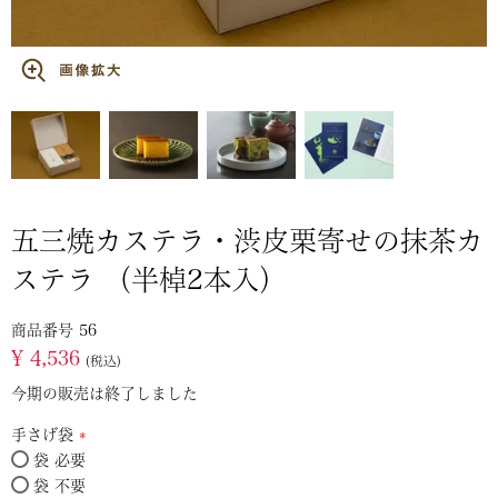
五三焼カステラ・渋皮栗寄せの抹茶カ
ステラ （半棹2本入）
商品番号
56
¥
4,536
税込
今期の販売は終了しました
手さげ袋
袋 必要
(必
袋 不要
須)