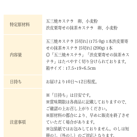
五三焼カステラ 卵、小麦粉
特定原材料
渋皮栗寄せの抹茶カステラ 卵、小麦粉
五三焼カステラ [5切れ] (175 0g) 1本渋皮栗寄
せの抹茶カステラ [5切れ] (200g) 1本
内容量
◎「五三焼カステラ」「渋皮栗寄せの抹茶カス
テラ」はたべやすく切り分けられております。
箱サイズ：17.5×19×6.5cm
日持ち
お届けより10日～12日程度。
※「日持ち」は目安です。
※賞味期限は各商品に記載しておりますので、
ご確認の上お召し上がりください。
※原材料の都合により、早めに販売を終了させ
注意事項
ていただく場合があります。
※包装紙ではお包みしておりません。のしは短
冊のし（外のし）のご対応となります。