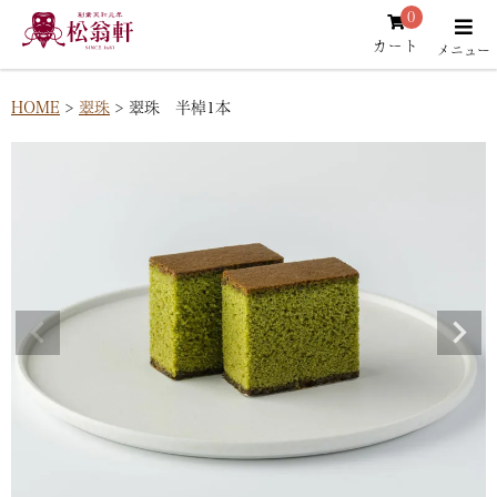
0
カート
HOME
翠珠
翠珠 半棹1本