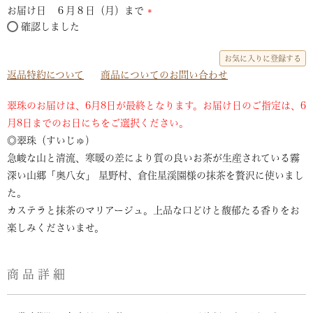
お届け日 ６月８日（月）まで
須)
確認しました
(必
須)
お気に入りに登録する
返品特約について
商品についてのお問い合わせ
翠珠のお届けは、6月8日が最終となります。お届け日のご指定は、6
月8日までのお日にちをご選択ください。
◎翠珠（すいじゅ）
急峻な山と清流、寒暖の差により質の良いお茶が生産されている霧
深い山郷「奥八女」 星野村、倉住星溪園様の抹茶を贅沢に使いまし
た。
カステラと抹茶のマリアージュ。上品な口どけと馥郁たる香りをお
楽しみくださいませ。
商品詳細