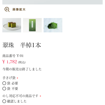
翠珠 半棹1本
商品番号
Y-01
¥
1,782
税込
今期の販売は終了しました
手さげ袋
袋 必要
(必
袋 不要
須)
のし対応不可の商品です
確認しました
(必