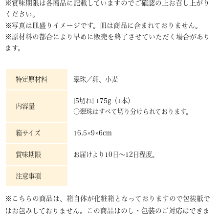
※賞味期限は各商品に記載していますのでご確認の上お召し上がり
ください。
※写真は皿盛りイメージです。皿は商品に含まれておりません。
※原材料の都合により早めに販売を終了させていただく場合があり
ます。
特定原材料
翠珠／卵、小麦
[5切れ] 175g（1本）
内容量
○翠珠はすべて切り分けられております。
箱サイズ
16.5×9×6cm
賞味期限
お届けより10日～12日程度。
注意事項
※こちらの商品は、箱自体が化粧箱となっておりますので包装紙で
はお包みしておりません。この商品はのし・包装のご対応はできま