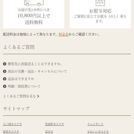
お届け先1カ所につき
お熨斗対応
10,800円以上で
ご要望に応じてお熨斗（のし）承り
ます。
送料無料
配送料金は地域によって異なります。
料金表
からご確認ください。
よくあるご質問
贈答先に直接送ることはできますか。
商品の交換・返品・キャンセルについて
返品はできますか
明細・領収書について
よくあるご質問を見る
サイトマップ
五三焼カステラ
松翁軒カステラ
チョコラーテ
抹茶カステラ
詰合せ
かわいいカステラ