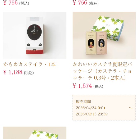
¥
756
¥
756
税込
税込
かもめカステイラ・1本
かわいいカステラ夏限定パ
ッケージ（カステラ・チョ
¥
1,188
税込
コラーテ 0.3号・2本入）
¥
1,674
税込
販売期間
2026/04/24 0:01
〜
2026/09/15 23:59