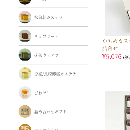
松翁軒カステラ
チョコラーテ
かもめカス
詰合せ
抹茶カステラ
¥
5,076
税
涼峯/長崎檸檬カステラ
びわゼリー
詰め合わせギフト