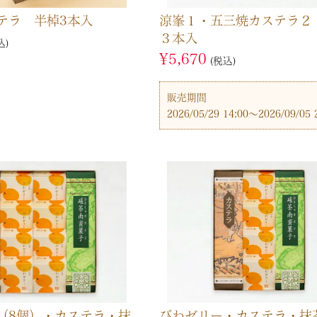
テラ 半棹3本入
涼峯１・五三焼カステラ２
３本入
込
¥
5,670
税込
販売期間
2026/05/29 14:00
〜
2026/09/05 
（8個）・カステラ・抹
びわゼリー・カステラ・抹