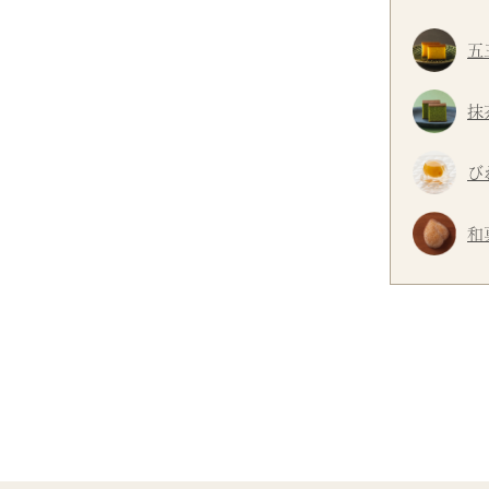
五
抹
び
和