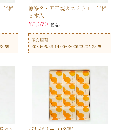
 半棹
涼峯２・五三焼カステラ１ 半棹
３本入
¥
5,670
税込
販売期間
23:59
2026/05/29 14:00
〜
2026/09/05 23:59
茶カス
びわゼリー（12個）