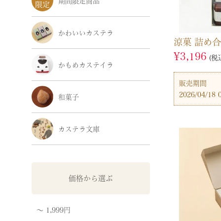
期間限定商品
かわいいカステラ
涼菓 詰め
¥
3,196
税
かもめカステイラ
販売期間
2026/04/18 
和菓子
カステラ文庫
価格から選ぶ
〜 1,999円