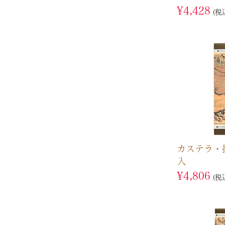
¥
4,428
税
カステラ・
入
¥
4,806
税