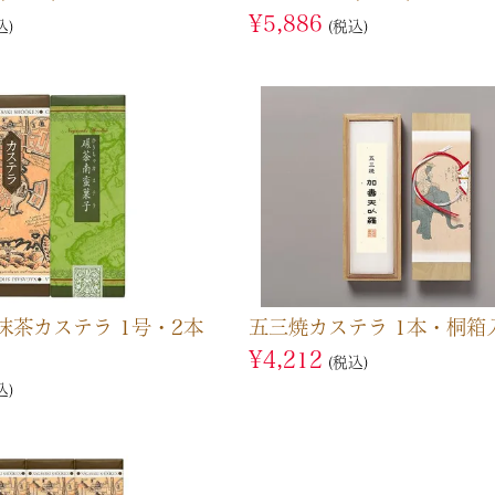
¥
5,886
込
税込
抹茶カステラ 1号・2本
五三焼カステラ 1本・桐箱
¥
4,212
税込
込